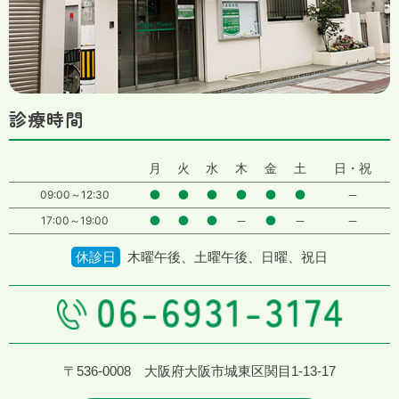
診療時間
月
火
水
木
金
土
日・祝
●
●
●
●
●
●
－
09:00～12:30
●
●
●
－
●
－
－
17:00～19:00
休診日
木曜午後、土曜午後、日曜、祝日
〒536-0008 大阪府大阪市城東区関目1-13-17